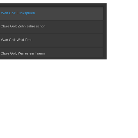
Play
Mute
Yvan Goll: Funkspruch
Claire Goll: Zehn Jahre schon
Yvan Goll: Wald-Frau
Claire Goll: War es ein Traum