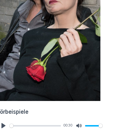
örbeispiele
00:30