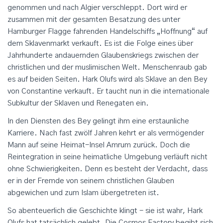
genommen und nach Algier verschleppt. Dort wird er
zusammen mit der gesamten Besatzung des unter
Hamburger Flagge fahrenden Handelschiffs „Hoffnung“ auf
dem Sklavenmarkt verkauft. Es ist die Folge eines über
Jahrhunderte andauernden Glaubenskriegs zwischen der
christlichen und der muslimischen Welt. Menschenraub gab
es auf beiden Seiten. Hark Olufs wird als Sklave an den Bey
von Constantine verkauft. Er taucht nun in die internationale
Subkultur der Sklaven und Renegaten ein.
In den Diensten des Bey gelingt ihm eine erstaunliche
Karriere. Nach fast zwölf Jahren kehrt er als vermögender
Mann auf seine Heimat-Insel Amrum zurück. Doch die
Reintegration in seine heimatliche Umgebung verläuft nicht
ohne Schwierigkeiten. Denn es besteht der Verdacht, dass
er in der Fremde von seinem christlichen Glauben
abgewichen und zum Islam übergetreten ist.
So abenteuerlich die Geschichte klingt - sie ist wahr, Hark
Olufs hat tatsächlich gelebt. Die Cosmos Factory begibt sich