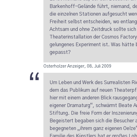
Barkenhoff-Gelände führt, niemand, der
die einzelnen Stationen aufgesucht werd
Freiheit selbst entscheiden, wo entlang
Achtsam und ohne Zeitdruck sollte sich
Theaterinstallation der Cosmos Factory
gelungenes Experiment ist. Was hätte b
gepasst?
Osterholzer Anzeiger, 08. Juli 2009
Um Leben und Werk des Surrealisten Ric
dem das Publikum auf neuen Theaterpfa
hier mit einem anderen Blick rausgegan
eigener Dramaturg“, schwärmt Beate Ar
Stiftung. Die freie Form der Inszenie
Begeistert begaben sich die Besucher 
begegneten „ihrem ganz eigenen Oelze“
Familie des Künstlers hat er großes Lo