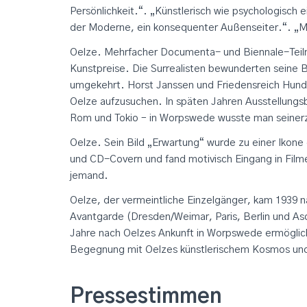
Persönlichkeit.“. „Künstlerisch wie psychologisch 
der Moderne, ein konsequenter Außenseiter.“. „M
Oelze. Mehrfacher Documenta- und Biennale-Teil
Kunstpreise. Die Surrealisten bewunderten seine Bi
umgekehrt. Horst Janssen und Friedensreich Hu
Oelze aufzusuchen. In späten Jahren Ausstellungsb
Rom und Tokio – in Worpswede wusste man seinerze
Oelze. Sein Bild „Erwartung“ wurde zu einer Ikone
und CD-Covern und fand motivisch Eingang in Film
jemand.
Oelze, der vermeintliche Einzelgänger, kam 1939 
Avantgarde (Dresden/Weimar, Paris, Berlin und As
Jahre nach Oelzes Ankunft in Worpswede ermögl
Begegnung mit Oelzes künstlerischem Kosmos un
Pressestimmen