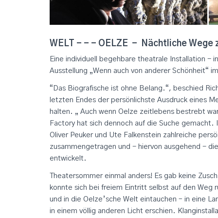
WELT - - - OELZE - Nächtliche Wege z
Eine individuell begehbare theatrale Installation
Ausstellung „Wenn auch von anderer Schönheit“ i
“Das Biografische ist ohne Belang.“, beschied Ric
letzten Endes der persönlichste Ausdruck eines Men
halten. „ Auch wenn Oelze zeitlebens bestrebt war
Factory hat sich dennoch auf die Suche gemacht. 
Oliver Peuker und Ute Falkenstein zahlreiche pers
zusammengetragen und - hiervon ausgehend - die 
entwickelt.
Theatersommer einmal anders! Es gab keine Zuscha
konnte sich bei freiem Eintritt selbst auf den We
und in die Oelze’sche Welt eintauchen – in eine L
in einem völlig anderen Licht erschien. Klanginstal