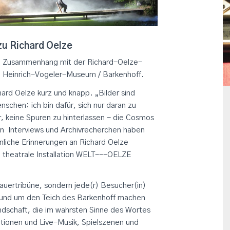
u Richard Oelze
 - in Zusammenhang mit der Richard-Oelze-
m Heinrich-Vogeler-Museum / Barkenhoff.
hard Oelze kurz und knapp. „Bilder sind
schen: ich bin dafür, sich nur daran zu
, keine Spuren zu hinterlassen - die Cosmos
In Interviews und Archivrecherchen haben
önliche Erinnerungen an Richard Oelze
theatrale Installation WELT---OELZE
uertribüne, sondern jede(r) Besucher(in)
g rund um den Teich des Barkenhoff machen
andschaft, die im wahrsten Sinne des Wortes
lationen und Live-Musik, Spielszenen und