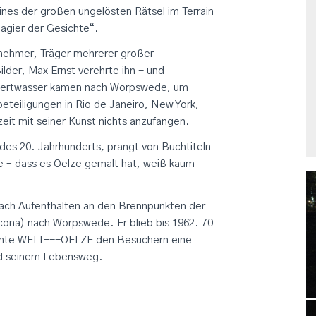
eines der großen ungelösten Rätsel im Terrain
agier der Gesichte“.
nehmer, Träger mehrerer großer
lder, Max Ernst verehrte ihn - und
ndertwasser kamen nach Worpswede, um
eteiligungen in Rio de Janeiro, New York,
it mit seiner Kunst nichts anzufangen.
 des 20. Jahrhunderts, prangt von Buchtiteln
e – dass es Oelze gemalt hat, weiß kaum
nach Aufenthalten an den Brennpunkten der
cona) nach Worpswede. Er blieb bis 1962. 70
ichte WELT---OELZE den Besuchern eine
d seinem Lebensweg.